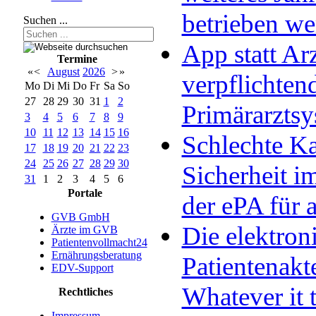
betrieben w
Suchen ...
App statt Arz
Termine
«
<
August
2026
>
»
verpflichten
Mo
Di
Mi
Do
Fr
Sa
So
27
28
29
30
31
1
2
Primärarzts
3
4
5
6
7
8
9
10
11
12
13
14
15
16
Schlechte Ka
17
18
19
20
21
22
23
24
25
26
27
28
29
30
Sicherheit im
31
1
2
3
4
5
6
Portale
der ePA für a
GVB GmbH
Die elektron
Ärzte im GVB
Patientenvollmacht24
Ernährungsberatung
Patientenakt
EDV-Support
Whatever it 
Rechtliches
Impressum