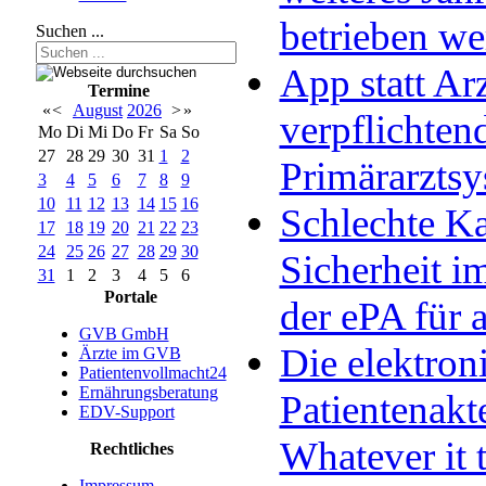
betrieben w
Suchen ...
App statt Arz
Termine
«
<
August
2026
>
»
verpflichten
Mo
Di
Mi
Do
Fr
Sa
So
27
28
29
30
31
1
2
Primärarzts
3
4
5
6
7
8
9
10
11
12
13
14
15
16
Schlechte Ka
17
18
19
20
21
22
23
24
25
26
27
28
29
30
Sicherheit im
31
1
2
3
4
5
6
Portale
der ePA für a
GVB GmbH
Die elektron
Ärzte im GVB
Patientenvollmacht24
Ernährungsberatung
Patientenakt
EDV-Support
Whatever it 
Rechtliches
Impressum