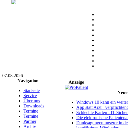
07.08.2026
Navigation
Anzeige
Startseite
Neue 
Service
Über uns
Windows 10 kann ein weitere
Downloads
App statt Arzt - verpflichte
Termine
Schlechte Karten - IT-Sicherh
Termine
Die elektronische Patientena
Partner
Danksagungen unserer in d
Archiv
langjährigen Mitglieder