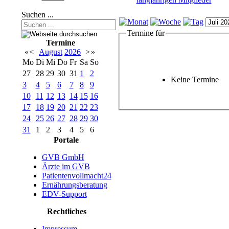
Suchen ...
Termine für
Termine
«
<
August
2026
>
»
Mo
Di
Mi
Do
Fr
Sa
So
27
28
29
30
31
1
2
Keine Termine
3
4
5
6
7
8
9
10
11
12
13
14
15
16
17
18
19
20
21
22
23
24
25
26
27
28
29
30
31
1
2
3
4
5
6
Portale
GVB GmbH
Ärzte im GVB
Patientenvollmacht24
Ernährungsberatung
EDV-Support
Rechtliches
Impressum