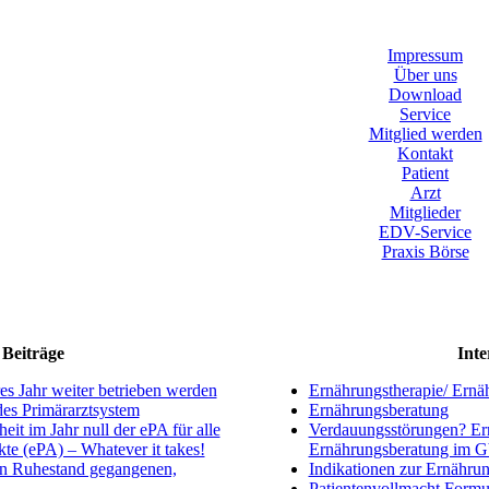
Impressum
Über uns
Download
Service
Mitglied werden
Kontakt
Patient
Arzt
Mitglieder
EDV-Service
Praxis Börse
Beiträge
Inte
s Jahr weiter betrieben werden
Ernährungstherapie/ Ernä
ndes Primärarztsystem
Ernährungsberatung
eit im Jahr null der ePA für alle
Verdauungsstörungen? Ern
kte (ePA) – Whatever it takes!
Ernährungsberatung im 
en Ruhestand gegangenen,
Indikationen zur Ernährun
Patientenvollmacht Formu