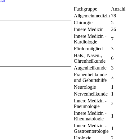
Fachgruppe
Anzahl
Allgemeinmedizin
78
Chirurgie
5
Innere Medizin
26
Innere Medizin -
7
Kardiologie
Fördermitglied
3
Hals-, Nasen-,
6
Ohrenheilkunde
Augenheilkunde
3
Frauenheilkunde
3
und Geburtshilfe
Neurologie
1
Nervenheilkunde
1
Innere Medizin -
2
Pneumologie
Innere Medizin -
1
Rheumatologie
Innere Medizin -
1
Gastroenterologie
Urologie
2