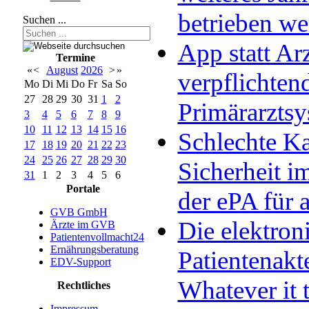
betrieben w
Suchen ...
App statt Arz
Termine
«
<
August
2026
>
»
verpflichten
Mo
Di
Mi
Do
Fr
Sa
So
27
28
29
30
31
1
2
Primärarzts
3
4
5
6
7
8
9
10
11
12
13
14
15
16
Schlechte Ka
17
18
19
20
21
22
23
24
25
26
27
28
29
30
Sicherheit im
31
1
2
3
4
5
6
Portale
der ePA für a
GVB GmbH
Die elektron
Ärzte im GVB
Patientenvollmacht24
Ernährungsberatung
Patientenakt
EDV-Support
Whatever it 
Rechtliches
Impressum