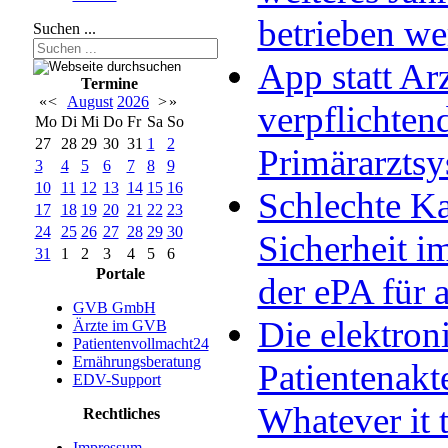
betrieben w
Suchen ...
App statt Arz
Termine
«
<
August
2026
>
»
verpflichten
Mo
Di
Mi
Do
Fr
Sa
So
27
28
29
30
31
1
2
Primärarzts
3
4
5
6
7
8
9
10
11
12
13
14
15
16
Schlechte Ka
17
18
19
20
21
22
23
24
25
26
27
28
29
30
Sicherheit im
31
1
2
3
4
5
6
Portale
der ePA für a
GVB GmbH
Die elektron
Ärzte im GVB
Patientenvollmacht24
Ernährungsberatung
Patientenakt
EDV-Support
Whatever it 
Rechtliches
Impressum