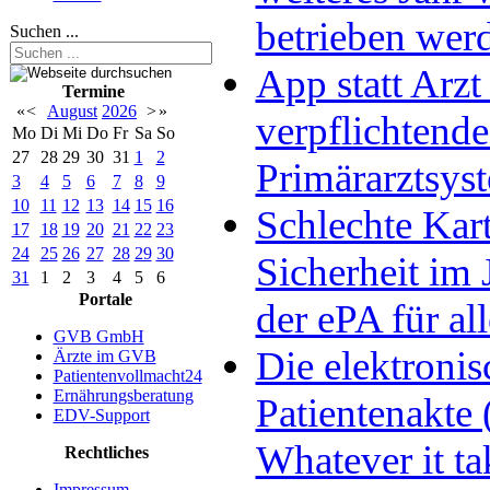
betrieben wer
Suchen ...
App statt Arzt 
Termine
«
<
August
2026
>
»
verpflichtende
Mo
Di
Mi
Do
Fr
Sa
So
27
28
29
30
31
1
2
Primärarztsys
3
4
5
6
7
8
9
10
11
12
13
14
15
16
Schlechte Kart
17
18
19
20
21
22
23
24
25
26
27
28
29
30
Sicherheit im 
31
1
2
3
4
5
6
Portale
der ePA für all
GVB GmbH
Die elektronis
Ärzte im GVB
Patientenvollmacht24
Ernährungsberatung
Patientenakte 
EDV-Support
Whatever it ta
Rechtliches
Impressum