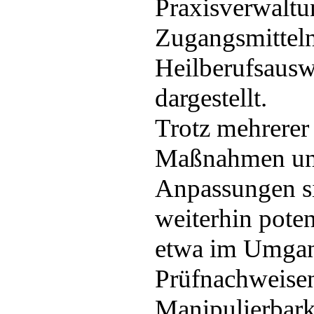
Praxisverwalt
Zugangsmittel
Heilberufsausw
dargestellt.
Trotz mehrerer 
Maßnahmen und
Anpassungen s
weiterhin poten
etwa im Umgan
Prüfnachweise
Manipulierbark