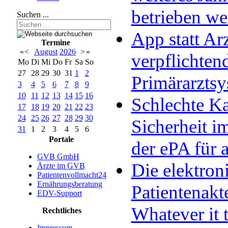
betrieben w
Suchen ...
App statt Arz
Termine
«
<
August
2026
>
»
verpflichten
Mo
Di
Mi
Do
Fr
Sa
So
27
28
29
30
31
1
2
Primärarzts
3
4
5
6
7
8
9
10
11
12
13
14
15
16
Schlechte Ka
17
18
19
20
21
22
23
24
25
26
27
28
29
30
Sicherheit im
31
1
2
3
4
5
6
Portale
der ePA für a
GVB GmbH
Die elektron
Ärzte im GVB
Patientenvollmacht24
Ernährungsberatung
Patientenakt
EDV-Support
Whatever it 
Rechtliches
Impressum