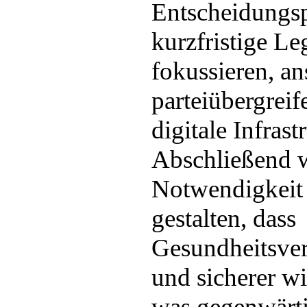
Entscheidungsp
kurzfristige Le
fokussieren, ans
parteiübergreif
digitale Infrast
Abschließend w
Notwendigkeit 
gestalten, dass
Gesundheitsver
und sicherer wi
was gegenwärti