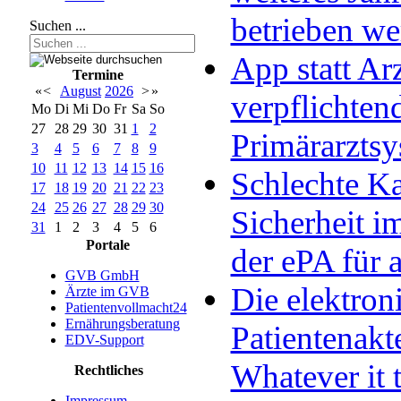
betrieben w
Suchen ...
App statt Arz
Termine
«
<
August
2026
>
»
verpflichten
Mo
Di
Mi
Do
Fr
Sa
So
27
28
29
30
31
1
2
Primärarzts
3
4
5
6
7
8
9
10
11
12
13
14
15
16
Schlechte Ka
17
18
19
20
21
22
23
24
25
26
27
28
29
30
Sicherheit im
31
1
2
3
4
5
6
Portale
der ePA für a
GVB GmbH
Die elektron
Ärzte im GVB
Patientenvollmacht24
Ernährungsberatung
Patientenakt
EDV-Support
Whatever it 
Rechtliches
Impressum