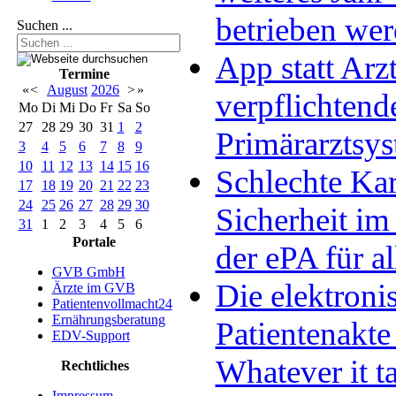
betrieben we
Suchen ...
App statt Arzt
Termine
«
<
August
2026
>
»
verpflichtend
Mo
Di
Mi
Do
Fr
Sa
So
27
28
29
30
31
1
2
Primärarztsy
3
4
5
6
7
8
9
10
11
12
13
14
15
16
Schlechte Kar
17
18
19
20
21
22
23
24
25
26
27
28
29
30
Sicherheit im 
31
1
2
3
4
5
6
Portale
der ePA für al
GVB GmbH
Die elektroni
Ärzte im GVB
Patientenvollmacht24
Ernährungsberatung
Patientenakte
EDV-Support
Whatever it t
Rechtliches
Impressum