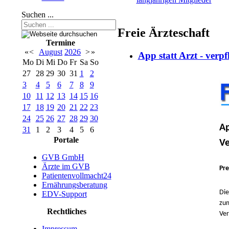
Suchen ...
Freie Ärzteschaft
Termine
«
<
August
2026
>
»
App statt Arzt - verp
Mo
Di
Mi
Do
Fr
Sa
So
27
28
29
30
31
1
2
3
4
5
6
7
8
9
10
11
12
13
14
15
16
17
18
19
20
21
22
23
24
25
26
27
28
29
30
Ap
31
1
2
3
4
5
6
Portale
Ve
GVB GmbH
Ärzte im GVB
Pre
Patientenvollmacht24
Ernährungsberatung
Die
EDV-Support
zum
Rechtliches
Ver
Impressum