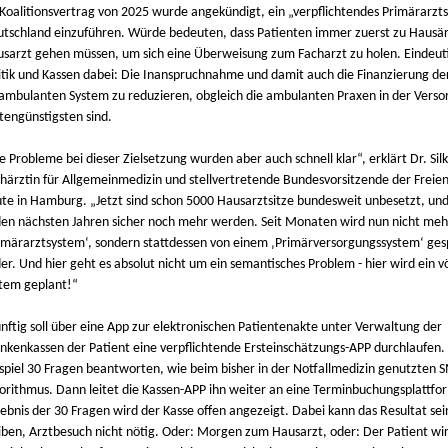
Koalitionsvertrag von 2025 wurde angekündigt, ein „verpflichtendes Primärarzt
tschland einzuführen. Würde bedeuten, dass Patienten immer zuerst zu Hausär
sarzt gehen müssen, um sich eine Überweisung zum Facharzt zu holen. Eindeuti
itik und Kassen dabei: Die Inanspruchnahme und damit auch die Finanzierung de
ambulanten System zu reduzieren, obgleich die ambulanten Praxen in der Vers
tengünstigsten sind.
e Probleme bei dieser Zielsetzung wurden aber auch schnell klar“, erklärt Dr. Sil
härztin für Allgemeinmedizin und stellvertretende Bundesvorsitzende der Freien
te in Hamburg. „Jetzt sind schon 5000 Hausarztsitze bundesweit unbesetzt, un
den nächsten Jahren sicher noch mehr werden. Seit Monaten wird nun nicht me
imärarztsystem‘, sondern stattdessen von einem ‚Primärversorgungssystem‘ ges
er. Und hier geht es absolut nicht um ein semantisches Problem - hier wird ein vö
tem geplant!“
nftig soll über eine App zur elektronischen Patientenakte unter Verwaltung der
nkenkassen der Patient eine verpflichtende Ersteinschätzungs-APP durchlaufen.
spiel 30 Fragen beantworten, wie beim bisher in der Notfallmedizin genutzten 
orithmus. Dann leitet die Kassen-APP ihn weiter an eine Terminbuchungsplattfo
ebnis der 30 Fragen wird der Kasse offen angezeigt. Dabei kann das Resultat se
iben, Arztbesuch nicht nötig. Oder: Morgen zum Hausarzt, oder: Der Patient wir