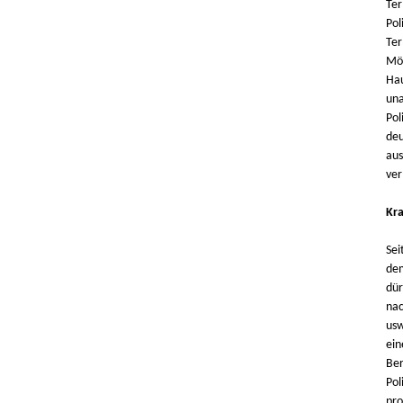
Ter
Pol
Ter
Mög
Hau
una
Pol
deu
aus
ver
Kra
Sei
dem
dür
nac
usw
ein
Ber
Pol
pro