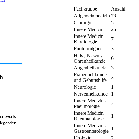
Fachgruppe
Anzahl
Allgemeinmedizin
78
Chirurgie
5
Innere Medizin
26
Innere Medizin -
7
Kardiologie
Fördermitglied
3
Hals-, Nasen-,
6
Ohrenheilkunde
Augenheilkunde
3
Frauenheilkunde
ch
3
und Geburtshilfe
Neurologie
1
Nervenheilkunde
1
Innere Medizin -
2
Pneumologie
Innere Medizin -
1
nentwurfs
Rheumatologie
dlegenden
Innere Medizin -
1
Gastroenterologie
Urologie
2