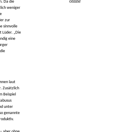
online
n. Da die
tlich weniger
e
er zur
e sinnvolle
t Lüder. „Die
undig eine
ürger
die
nnen laut
 Zusätzlich
m Beispiel
labusus
nd unter
 so genannte
oduktiv.
 – aber ohne