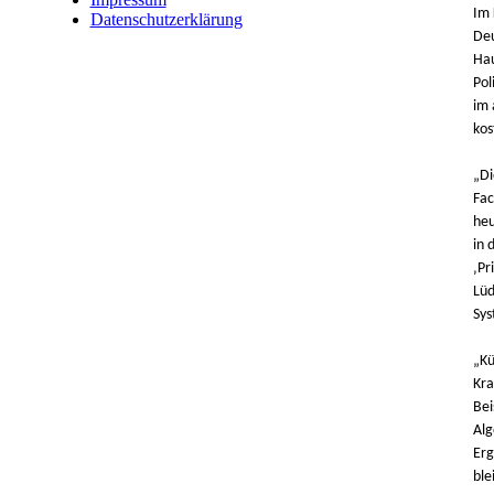
Im 
Datenschutzerklärung
Deu
Hau
Pol
im 
kos
„Di
Fac
heu
in 
‚Pr
Lüd
Sys
„Kü
Kra
Bei
Alg
Erg
ble