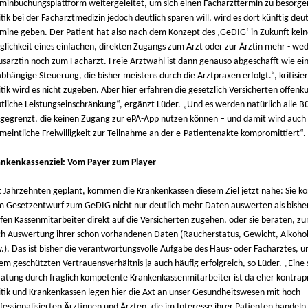
minbuchungsplattform weitergeleitet, um sich einen Facharzttermin zu besorge
itik bei der Facharztmedizin jedoch deutlich sparen will, wird es dort künftig deu
mine geben. Der Patient hat also nach dem Konzept des ‚GeDIG‘ in Zukunft kein
lichkeit eines einfachen, direkten Zugangs zum Arzt oder zur Ärztin mehr - wed
särztin noch zum Facharzt. Freie Arztwahl ist dann genauso abgeschafft wie ein
bhängige Steuerung, die bisher meistens durch die Arztpraxen erfolgt.“, kritisier
itik wird es nicht zugeben. Aber hier erfahren die gesetzlich Versicherten offenk
tliche Leistungseinschränkung“, ergänzt Lüder. „Und es werden natürlich alle B
gegrenzt, die keinen Zugang zur ePA-App nutzen können – und damit wird auch 
meintliche Freiwilligkeit zur Teilnahme an der e-Patientenakte kompromittiert“.
nkenkassenziel: Vom Payer zum Player
t Jahrzehnten geplant, kommen die Krankenkassen diesem Ziel jetzt nahe: Sie kö
 Gesetzentwurf zum GeDIG nicht nur deutlich mehr Daten auswerten als bisher.
fen Kassenmitarbeiter direkt auf die Versicherten zugehen, oder sie beraten, zu
h Auswertung ihrer schon vorhandenen Daten (Raucherstatus, Gewicht, Alkoho
.). Das ist bisher die verantwortungsvolle Aufgabe des Haus- oder Facharztes, u
em geschützten Vertrauensverhältnis ja auch häufig erfolgreich, so Lüder. „Eine
atung durch fraglich kompetente Krankenkassenmitarbeiter ist da eher kontrapr
itik und Krankenkassen legen hier die Axt an unser Gesundheitswesen mit hoch
fessionalisierten Ärztinnen und Ärzten, die im Interesse ihrer Patienten handeln