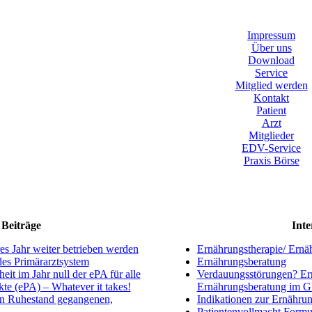
Impressum
Über uns
Download
Service
Mitglied werden
Kontakt
Patient
Arzt
Mitglieder
EDV-Service
Praxis Börse
Beiträge
Inte
s Jahr weiter betrieben werden
Ernährungstherapie/ Ernä
ndes Primärarztsystem
Ernährungsberatung
eit im Jahr null der ePA für alle
Verdauungsstörungen? Ern
kte (ePA) – Whatever it takes!
Ernährungsberatung im 
en Ruhestand gegangenen,
Indikationen zur Ernährun
Patientenvollmacht Formu