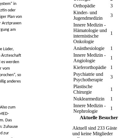
system“ in
Orthopädie
3
ztin oder
Kinder- und
3
ger Plan von
Jugendmedizin
r Arztpraxen
Innere Medizin -
orgung am
Hämatologie und
1
internistische
Onkologie
Anästhesiologie
1
ke Lüder,
Innere Medizin -
 Ärzteschaft
1
Angiologie
d es werden
Kieferorthopädie
1
hr vom
Psychiatrie und
prochen“, so
3
Psychotherapie
llig anderes
Plastische
1
Chirurgie
Nuklearmedizin
1
Innere Medizin -
 Also zum
1
Nephrologie
SMED-
Aktuelle Besucher
rm. Das
in: Zuhause
Aktuell sind 233 Gäste
d zur
und keine Mitglieder