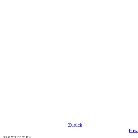
Zurück
Pow
216.73.217.94