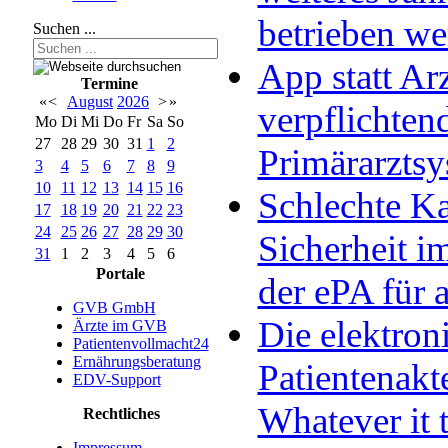
betrieben w
Suchen ...
App statt Arz
Termine
«
<
August
2026
>
»
verpflichten
Mo
Di
Mi
Do
Fr
Sa
So
27
28
29
30
31
1
2
Primärarzts
3
4
5
6
7
8
9
10
11
12
13
14
15
16
Schlechte Ka
17
18
19
20
21
22
23
24
25
26
27
28
29
30
Sicherheit im
31
1
2
3
4
5
6
Portale
der ePA für a
GVB GmbH
Die elektron
Ärzte im GVB
Patientenvollmacht24
Ernährungsberatung
Patientenakt
EDV-Support
Whatever it 
Rechtliches
Impressum