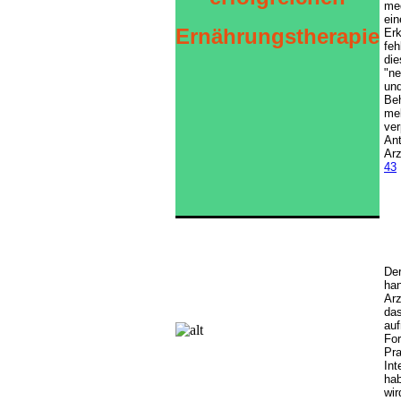
me
ein
Ernährungstherapie
Er
fe
di
"ne
un
Be
mel
ver
An
Arz
43
De
han
Arz
das
au
Fo
Pra
Int
ha
wir