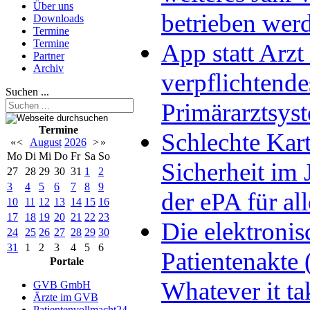
Über uns
betrieben wer
Downloads
Termine
Termine
App statt Arzt 
Partner
Archiv
verpflichtende
Suchen ...
Primärarztsys
Termine
Schlechte Kart
«
<
August
2026
>
»
Mo
Di
Mi
Do
Fr
Sa
So
Sicherheit im 
27
28
29
30
31
1
2
3
4
5
6
7
8
9
der ePA für all
10
11
12
13
14
15
16
17
18
19
20
21
22
23
Die elektronis
24
25
26
27
28
29
30
31
1
2
3
4
5
6
Patientenakte 
Portale
Whatever it ta
GVB GmbH
Ärzte im GVB
Patientenvollmacht24