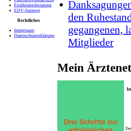
Danksagungen 
Ernährungsberatung
EDV-Support
den Ruhestan
Rechtliches
gegangenen, l
Impressum
Datenschutzerklärung
Mitglieder
Mein Ärztene
In
Drei Schritte zur
erfolgreichen
De