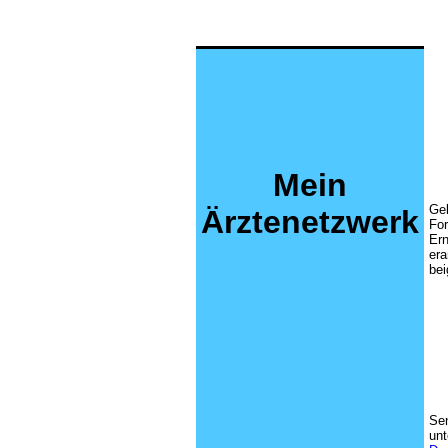
Mein
Ge
Ärztenetzwerk
Fo
Er
era
bei
Se
un