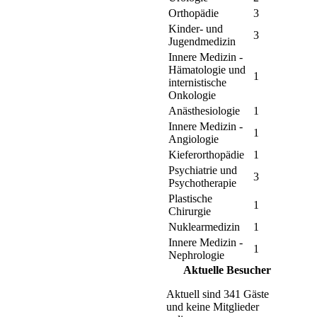
Orthopädie
3
Kinder- und
3
Jugendmedizin
Innere Medizin -
Hämatologie und
1
internistische
Onkologie
Anästhesiologie
1
Innere Medizin -
1
Angiologie
Kieferorthopädie
1
Psychiatrie und
3
Psychotherapie
Plastische
1
Chirurgie
Nuklearmedizin
1
Innere Medizin -
1
Nephrologie
Aktuelle Besucher
Aktuell sind 341 Gäste
und keine Mitglieder