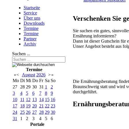
Startseite
Service
Verschenken Sie g
Über uns
Downloads
Termine
Sie suchen ein gutes, sinnvoll
Termine
Ernährung informieren?
Partner
Dann ist dieser Gutschein für 
Archiv
Unser Angebot besteht aus fol
Suchen ...
Termine
«
<
August
2026
>
»
Mo
Di
Mi
Do
Fr
Sa
So
Die Ernährungsberatung find
Braunschweig statt und wird vo
27
28
29
30
31
1
2
durchgeführt.
3
4
5
6
7
8
9
10
11
12
13
14
15
16
Ernährungsberatu
17
18
19
20
21
22
23
24
25
26
27
28
29
30
31
1
2
3
4
5
6
Portale