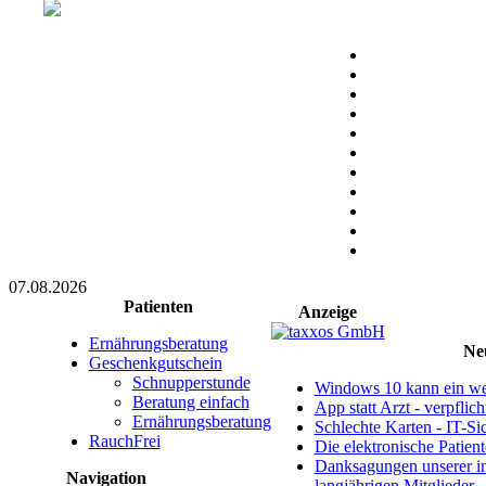
07.08.2026
Patienten
Anzeige
Ernährungsberatung
Ne
Geschenkgutschein
Schnupperstunde
Windows 10 kann ein wei
Beratung einfach
App statt Arzt - verpflic
Ernährungsberatung
Schlechte Karten - IT-Sic
RauchFrei
Die elektronische Patien
Danksagungen unserer i
Navigation
langjährigen Mitglieder