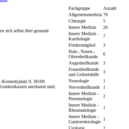
Fachgruppe
Anzahl
Allgemeinmedizin
78
Chirurgie
5
Innere Medizin
26
en sich selbst über gesunde
Innere Medizin -
7
Kardiologie
Fördermitglied
3
Hals-, Nasen-,
6
Ohrenheilkunde
Augenheilkunde
3
Frauenheilkunde
3
und Geburtshilfe
Neurologie
1
.-Kennedyplatz 9, 38100
 Krankenkassen anerkannt sind,
Nervenheilkunde
1
Innere Medizin -
2
Pneumologie
Innere Medizin -
1
Rheumatologie
Innere Medizin -
1
Gastroenterologie
Urologie
2