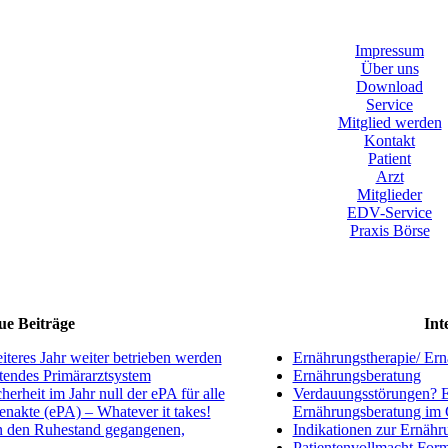
Impressum
Über uns
Download
Service
Mitglied werden
Kontakt
Patient
Arzt
Mitglieder
EDV-Service
Praxis Börse
ue Beiträge
Int
teres Jahr weiter betrieben werden
Ernährungstherapie/ Ern
htendes Primärarztsystem
Ernährungsberatung
herheit im Jahr null der ePA für alle
Verdauungsstörungen? E
tenakte (ePA) – Whatever it takes!
Ernährungsberatung i
n den Ruhestand gegangenen,
Indikationen zur Ernähr
Patientenvollmacht Form