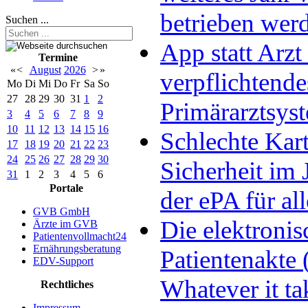
betrieben wer
Suchen ...
App statt Arzt 
Termine
«
<
August
2026
>
»
verpflichtende
Mo
Di
Mi
Do
Fr
Sa
So
27
28
29
30
31
1
2
Primärarztsys
3
4
5
6
7
8
9
10
11
12
13
14
15
16
Schlechte Kart
17
18
19
20
21
22
23
24
25
26
27
28
29
30
Sicherheit im 
31
1
2
3
4
5
6
Portale
der ePA für all
GVB GmbH
Die elektronis
Ärzte im GVB
Patientenvollmacht24
Ernährungsberatung
Patientenakte 
EDV-Support
Whatever it ta
Rechtliches
Impressum