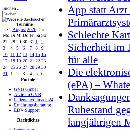
App statt Arzt
Suchen ...
Primärarztsys
Termine
«
<
August
2026
>
»
Schlechte Kart
Mo
Di
Mi
Do
Fr
Sa
So
27
28
29
30
31
1
2
Sicherheit im 
3
4
5
6
7
8
9
10
11
12
13
14
15
16
für alle
17
18
19
20
21
22
23
24
25
26
27
28
29
30
Die elektronis
31
1
2
3
4
5
6
Portale
(ePA) – Whatev
GVB GmbH
Danksagungen 
Ärzte im GVB
Patientenvollmacht24
Ernährungsberatung
Ruhestand ge
EDV-Support
langjährigen M
Rechtliches
Impressum