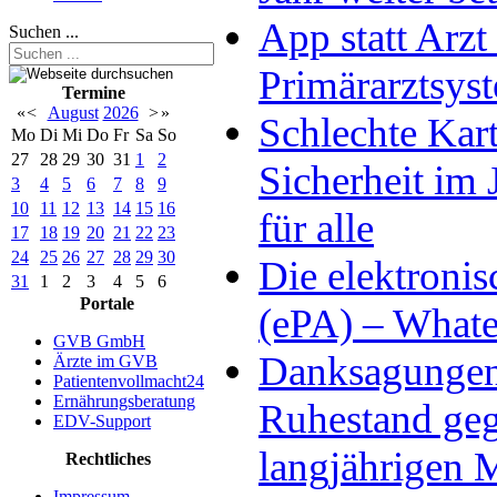
App statt Arzt
Suchen ...
Primärarztsys
Termine
«
<
August
2026
>
»
Schlechte Kart
Mo
Di
Mi
Do
Fr
Sa
So
27
28
29
30
31
1
2
Sicherheit im 
3
4
5
6
7
8
9
10
11
12
13
14
15
16
für alle
17
18
19
20
21
22
23
24
25
26
27
28
29
30
Die elektronis
31
1
2
3
4
5
6
Portale
(ePA) – Whatev
GVB GmbH
Danksagungen 
Ärzte im GVB
Patientenvollmacht24
Ernährungsberatung
Ruhestand ge
EDV-Support
langjährigen M
Rechtliches
Impressum