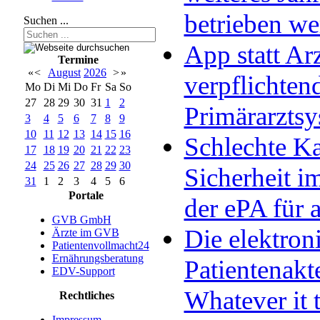
betrieben w
Suchen ...
App statt Arz
Termine
«
<
August
2026
>
»
verpflichten
Mo
Di
Mi
Do
Fr
Sa
So
27
28
29
30
31
1
2
Primärarzts
3
4
5
6
7
8
9
10
11
12
13
14
15
16
Schlechte Ka
17
18
19
20
21
22
23
24
25
26
27
28
29
30
Sicherheit im
31
1
2
3
4
5
6
Portale
der ePA für a
GVB GmbH
Die elektron
Ärzte im GVB
Patientenvollmacht24
Ernährungsberatung
Patientenakt
EDV-Support
Whatever it 
Rechtliches
Impressum