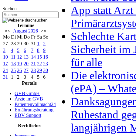
App statt Arzt
Suchen ...
Primärarztsys
Termine
«
<
August
2026
>
»
Schlechte Kart
Mo
Di
Mi
Do
Fr
Sa
So
27
28
29
30
31
1
2
Sicherheit im 
3
4
5
6
7
8
9
10
11
12
13
14
15
16
für alle
17
18
19
20
21
22
23
24
25
26
27
28
29
30
Die elektronis
31
1
2
3
4
5
6
Portale
(ePA) – Whatev
GVB GmbH
Danksagungen 
Ärzte im GVB
Patientenvollmacht24
Ernährungsberatung
Ruhestand ge
EDV-Support
langjährigen M
Rechtliches
Impressum