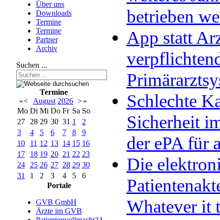
Über uns
betrieben w
Downloads
Termine
Termine
App statt Arz
Partner
Archiv
verpflichten
Suchen ...
Primärarzts
Termine
Schlechte Ka
«
<
August
2026
>
»
Mo
Di
Mi
Do
Fr
Sa
So
Sicherheit im
27
28
29
30
31
1
2
3
4
5
6
7
8
9
der ePA für a
10
11
12
13
14
15
16
17
18
19
20
21
22
23
Die elektron
24
25
26
27
28
29
30
31
1
2
3
4
5
6
Patientenakt
Portale
Whatever it 
GVB GmbH
Ärzte im GVB
Patientenvollmacht24