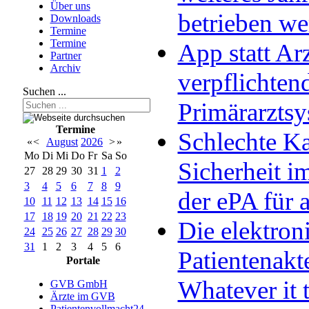
Über uns
betrieben w
Downloads
Termine
Termine
App statt Arz
Partner
Archiv
verpflichten
Suchen ...
Primärarzts
Termine
Schlechte Ka
«
<
August
2026
>
»
Mo
Di
Mi
Do
Fr
Sa
So
Sicherheit im
27
28
29
30
31
1
2
3
4
5
6
7
8
9
der ePA für a
10
11
12
13
14
15
16
17
18
19
20
21
22
23
Die elektron
24
25
26
27
28
29
30
31
1
2
3
4
5
6
Patientenakt
Portale
Whatever it 
GVB GmbH
Ärzte im GVB
Patientenvollmacht24