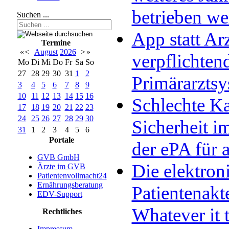
betrieben w
Suchen ...
App statt Arz
Termine
«
<
August
2026
>
»
verpflichten
Mo
Di
Mi
Do
Fr
Sa
So
27
28
29
30
31
1
2
Primärarzts
3
4
5
6
7
8
9
10
11
12
13
14
15
16
Schlechte Ka
17
18
19
20
21
22
23
24
25
26
27
28
29
30
Sicherheit im
31
1
2
3
4
5
6
Portale
der ePA für a
GVB GmbH
Die elektron
Ärzte im GVB
Patientenvollmacht24
Ernährungsberatung
Patientenakt
EDV-Support
Whatever it 
Rechtliches
Impressum