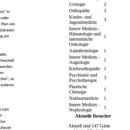
Urologie
2
Orthopädie
3
em“ in
Kinder- und
n oder
3
Jugendmedizin
 Plan von
Innere Medizin -
rztpraxen
Hämatologie und
1
ung am
internistische
Onkologie
Anästhesiologie
1
üder,
Innere Medizin -
1
zteschaft
Angiologie
s werden
Kieferorthopädie
1
om
Psychiatrie und
3
chen“, so
Psychotherapie
g anderes
Plastische
1
Chirurgie
Nuklearmedizin
1
Innere Medizin -
1
so zum
Nephrologie
D-
Aktuelle Besucher
 Das
Aktuell sind 147 Gäste
Zuhause