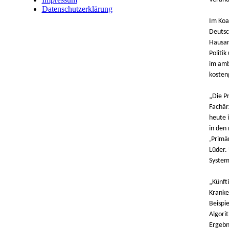
Datenschutzerklärung
Im Koa
Deutsc
Hausar
Politi
im amb
kosten
„Die Pr
Fachär
heute 
in den
‚Primä
Lüder. 
System
„Künft
Kranke
Beispi
Algori
Ergebn