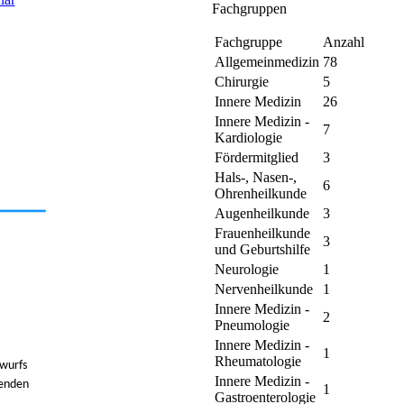
Fachgruppen
Fachgruppe
Anzahl
Allgemeinmedizin
78
Chirurgie
5
Innere Medizin
26
Innere Medizin -
7
Kardiologie
Fördermitglied
3
Hals-, Nasen-,
6
Ohrenheilkunde
Augenheilkunde
3
Frauenheilkunde
3
und Geburtshilfe
Neurologie
1
Nervenheilkunde
1
Innere Medizin -
2
Pneumologie
Innere Medizin -
1
Rheumatologie
wurfs
Innere Medizin -
genden
1
Gastroenterologie