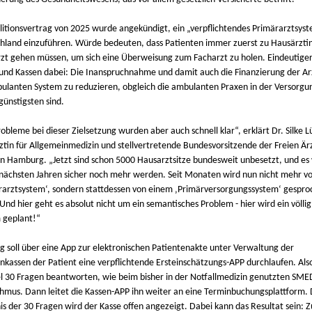
litionsvertrag von 2025 wurde angekündigt, ein „verpflichtendes Primärarztsyst
hland einzuführen. Würde bedeuten, dass Patienten immer zuerst zu Hausärzti
zt gehen müssen, um sich eine Überweisung zum Facharzt zu holen. Eindeutiger
k und Kassen dabei: Die Inanspruchnahme und damit auch die Finanzierung der A
ulanten System zu reduzieren, obgleich die ambulanten Praxen in der Versorg
günstigsten sind.
obleme bei dieser Zielsetzung wurden aber auch schnell klar“, erklärt Dr. Silke L
ztin für Allgemeinmedizin und stellvertretende Bundesvorsitzende der Freien Är
in Hamburg. „Jetzt sind schon 5000 Hausarztsitze bundesweit unbesetzt, und e
 nächsten Jahren sicher noch mehr werden. Seit Monaten wird nun nicht mehr v
rarztsystem‘, sondern stattdessen von einem ‚Primärversorgungssystem‘ gespro
Und hier geht es absolut nicht um ein semantisches Problem - hier wird ein völli
 geplant!“
ig soll über eine App zur elektronischen Patientenakte unter Verwaltung der
nkassen der Patient eine verpflichtende Ersteinschätzungs-APP durchlaufen. Al
el 30 Fragen beantworten, wie beim bisher in der Notfallmedizin genutzten SME
thmus. Dann leitet die Kassen-APP ihn weiter an eine Terminbuchungsplattform.
is der 30 Fragen wird der Kasse offen angezeigt. Dabei kann das Resultat sein: 