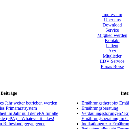
Impressum
Über uns
Download
Service
Mitglied werden
Kontakt
Patient
Arzt
Mitglieder
EDV-Service
Praxis Börse
Beiträge
Inte
s Jahr weiter betrieben werden
Ernährungstherapie/ Ernä
ndes Primärarztsystem
Ernährungsberatung
eit im Jahr null der ePA für alle
Verdauungsstörungen? Ern
kte (ePA) – Whatever it takes!
Ernährungsberatung im 
en Ruhestand gegangenen,
Indikationen zur Ernährun
Patientenvollmacht Formu