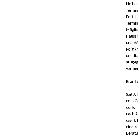
bleibe
Termin
Politik
Termin
Möglic
Hausär
unabhän
Politik
deutli
ausgeg
vermei
Kranke
Seit J
dem Ge
dürfen
nach A
usw.).
einem 
Beratu