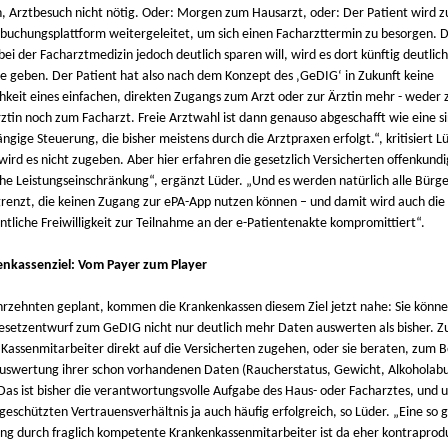
n, Arztbesuch nicht nötig. Oder: Morgen zum Hausarzt, oder: Der Patient wird z
buchungsplattform weitergeleitet, um sich einen Facharzttermin zu besorgen. D
 bei der Facharztmedizin jedoch deutlich sparen will, wird es dort künftig deutlic
e geben. Der Patient hat also nach dem Konzept des ‚GeDIG‘ in Zukunft keine
hkeit eines einfachen, direkten Zugangs zum Arzt oder zur Ärztin mehr - weder 
ztin noch zum Facharzt. Freie Arztwahl ist dann genauso abgeschafft wie eine si
gige Steuerung, die bisher meistens durch die Arztpraxen erfolgt.“, kritisiert L
 wird es nicht zugeben. Aber hier erfahren die gesetzlich Versicherten offenkundi
che Leistungseinschränkung“, ergänzt Lüder. „Und es werden natürlich alle Bürge
renzt, die keinen Zugang zur ePA-App nutzen können – und damit wird auch die
ntliche Freiwilligkeit zur Teilnahme an der e-Patientenakte kompromittiert“.
nkassenziel: Vom Payer zum Player
ahrzehnten geplant, kommen die Krankenkassen diesem Ziel jetzt nahe: Sie könne
setzentwurf zum GeDIG nicht nur deutlich mehr Daten auswerten als bisher. Zu
 Kassenmitarbeiter direkt auf die Versicherten zugehen, oder sie beraten, zum Be
uswertung ihrer schon vorhandenen Daten (Raucherstatus, Gewicht, Alkoholab
 Das ist bisher die verantwortungsvolle Aufgabe des Haus- oder Facharztes, und 
geschützten Vertrauensverhältnis ja auch häufig erfolgreich, so Lüder. „Eine so
ng durch fraglich kompetente Krankenkassenmitarbeiter ist da eher kontraprodu