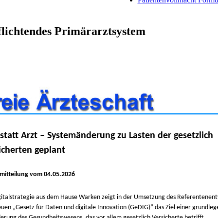
pflichtendes Primärarztsystem
statt Arzt – Systemänderung zu Lasten der gesetzlich
icherten geplant
mitteilung vom 04.05.2026
gitalstrategie aus dem Hause Warken zeigt in der Umsetzung des Referentenent
uen „Gesetz für Daten und digitale Innovation (GeDIG)“ das Ziel einer grundle
erung des Gesundheitswesens, das vor allem gesetzlich Versicherte betrifft.