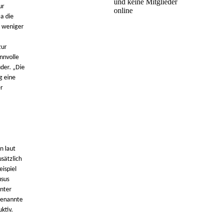
und keine Mitglieder
ur
online
a die
h weniger
zur
nnvolle
üder. „Die
g eine
r
n laut
sätzlich
ispiel
usus
unter
 genannte
ktiv.