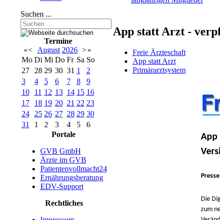
Suchen ...
App statt Arzt - ver
Termine
«
<
August
2026
>
»
Freie Ärzteschaft
Mo
Di
Mi
Do
Fr
Sa
So
App statt Arzt
Primärarztsystem
27
28
29
30
31
1
2
3
4
5
6
7
8
9
10
11
12
13
14
15
16
17
18
19
20
21
22
23
24
25
26
27
28
29
30
31
1
2
3
4
5
6
Portale
App 
Vers
GVB GmbH
Ärzte im GVB
Patientenvollmacht24
Presse
Ernährungsberatung
EDV-Support
Die Di
Rechtliches
zum ne
Impressum
Veränd