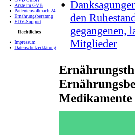
Danksagungen 
Ärzte im GVB
Patientenvollmacht24
den Ruhestan
Ernährungsberatung
EDV-Support
gegangenen, l
Rechtliches
Mitglieder
Impressum
Datenschutzerklärung
Ernährungsth
Ernährungsber
Medikamente