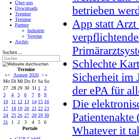
Über uns
betrieben wer
Downloads
Termine
Termine
App statt Arzt 
Partner
Industrie
verpflichtende
Vereine
Archiv
Primärarztsys
Suchen ...
Schlechte Kart
Termine
Sicherheit im 
«
<
August
2026
>
»
Mo
Di
Mi
Do
Fr
Sa
So
der ePA für all
27
28
29
30
31
1
2
3
4
5
6
7
8
9
Die elektronis
10
11
12
13
14
15
16
17
18
19
20
21
22
23
Patientenakte 
24
25
26
27
28
29
30
31
1
2
3
4
5
6
Whatever it ta
Portale
GVB GmbH