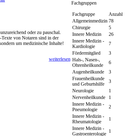
Fachgruppen
Fachgruppe
Anzahl
Allgemeinmedizin
78
Chirurgie
5
 unzureichend oder zu pauschal.
Innere Medizin
26
-Texte von Notaren sind in der
Innere Medizin -
 sondern um medizinische Inhalte!
7
Kardiologie
Fördermitglied
3
weiterlesen
Hals-, Nasen-,
6
Ohrenheilkunde
Augenheilkunde
3
Frauenheilkunde
3
und Geburtshilfe
Neurologie
1
Nervenheilkunde
1
Innere Medizin -
2
Pneumologie
Innere Medizin -
1
Rheumatologie
Innere Medizin -
1
Gastroenterologie