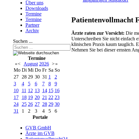
Über uns
Downloads
Termine
Patientenvollmacht 
Termine
Partner
Archiv
Ärzte raten zur Vorsicht:
Die mei
Unterschreiben Sie nicht einfach 
Suchen ...
klinischen Praxis kaum tauglich. E
Nehmen Sie bei dieser ernsten An
Termine
«
<
August
2026
>
»
Mo
Di
Mi
Do
Fr
Sa
So
27
28
29
30
31
1
2
3
4
5
6
7
8
9
10
11
12
13
14
15
16
17
18
19
20
21
22
23
24
25
26
27
28
29
30
31
1
2
3
4
5
6
Portale
GVB GmbH
Ärzte im GVB
Patientenvollmacht24