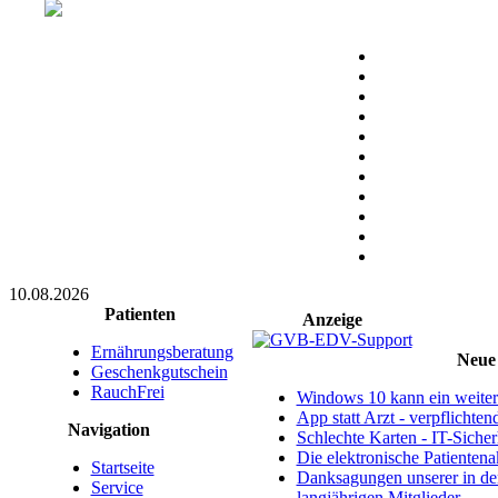
10.08.2026
Patienten
Anzeige
Ernährungsberatung
Neue 
Geschenkgutschein
RauchFrei
Windows 10 kann ein weitere
App statt Arzt - verpflichte
Navigation
Schlechte Karten - IT-Sicherh
Die elektronische Patientena
Startseite
Danksagungen unserer in d
Service
langjährigen Mitglieder