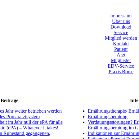
Impressum
Über uns
Download
Service
Mitglied werden
Kontakt
Patient
Arzt
Mitglieder
EDV-Service
Praxis Börse
Beiträge
Inte
s Jahr weiter betrieben werden
Ernährungstherapie/ Ernä
ndes Primärarztsystem
Ernährungsberatung
eit im Jahr null der ePA für alle
Verdauungsstörungen? Ern
kte (ePA) – Whatever it takes!
Ernährungsberatung im 
en Ruhestand gegangenen,
Indikationen zur Ernährun
Patientenvollmacht Formu