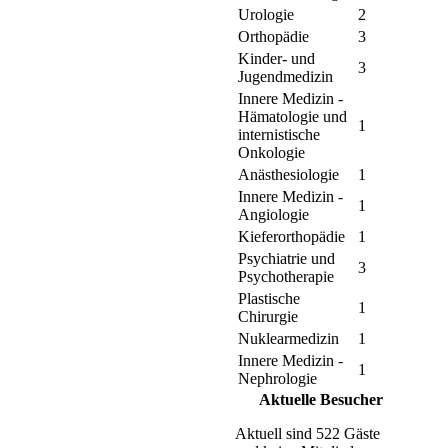
Urologie
2
Orthopädie
3
Kinder- und
3
Jugendmedizin
Innere Medizin -
Hämatologie und
1
internistische
Onkologie
Anästhesiologie
1
Innere Medizin -
1
Angiologie
Kieferorthopädie
1
Psychiatrie und
3
Psychotherapie
Plastische
1
Chirurgie
Nuklearmedizin
1
Innere Medizin -
1
Nephrologie
Aktuelle Besucher
Aktuell sind 522 Gäste