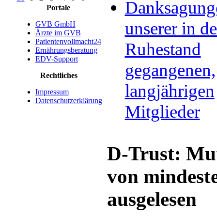
Danksagung
Portale
unserer in d
GVB GmbH
Ärzte im GVB
Patientenvollmacht24
Ruhestand
Ernährungsberatung
EDV-Support
gegangenen,
Rechtliches
langjährigen
Impressum
Datenschutzerklärung
Mitglieder
D-Trust: Mu
von mindeste
ausgelesen