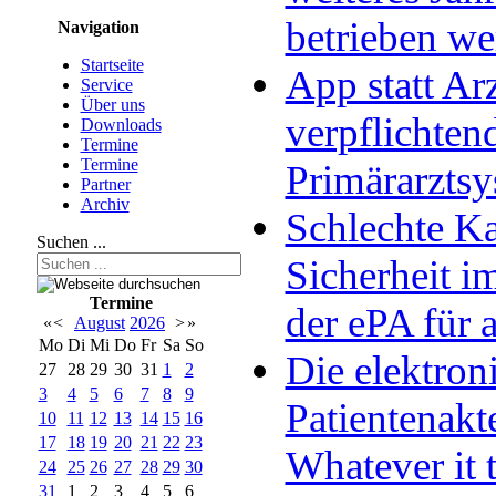
betrieben w
Navigation
Startseite
App statt Arz
Service
Über uns
verpflichten
Downloads
Termine
Termine
Primärarzts
Partner
Archiv
Schlechte Ka
Suchen ...
Sicherheit im
Termine
der ePA für a
«
<
August
2026
>
»
Mo
Di
Mi
Do
Fr
Sa
So
Die elektron
27
28
29
30
31
1
2
3
4
5
6
7
8
9
Patientenakt
10
11
12
13
14
15
16
17
18
19
20
21
22
23
Whatever it 
24
25
26
27
28
29
30
31
1
2
3
4
5
6