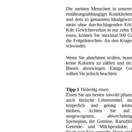
Die meisten Menschen in unserer
ernährungsabhängiger Krankheite
und dem so genannten Idealgewich
meist ohne durchschlagenden Erfo
Kilo Gewichtsverlust in nur zehn 
essen, können Sie maximal 500 G
die Fettpölsterchen. An den Krag
schwindet.
Wenn Sie abnehmen wollen, brau
keine Kalorien zu zählen und nic
Bissen abzuwiegen. Einige Gru
sollten Sie jedoch beachten:
Tipp 1
Vielseitig essen
Essen Sie am besten sowohl pflanzl
auch tierische Lebensmittel, d
körperlich und geistig leistun
bleiben. Achten Sie auf
ausgewogenen, abwechslungs
Speiseplan, der Gemüse, Kartoffel
Getreide- und Milchprodukte, F
Fisch und Eier vorsieht. Dann sind