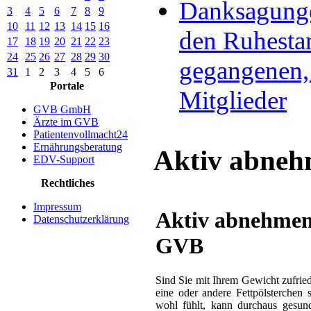
Danksagunge
3
4
5
6
7
8
9
10
11
12
13
14
15
16
den Ruhesta
17
18
19
20
21
22
23
24
25
26
27
28
29
30
gegangenen,
31
1
2
3
4
5
6
Portale
Mitglieder
GVB GmbH
Ärzte im GVB
Patientenvollmacht24
Ernährungsberatung
Aktiv abne
EDV-Support
Rechtliches
Impressum
Aktiv abnehmen
Datenschutzerklärung
GVB
Sind Sie mit Ihrem Gewicht zufrie
eine oder andere Fettpölsterchen 
wohl fühlt, kann durchaus gesund