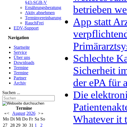
§43-SGB-V
betrieben w
Ernährungsberatung
Aktiv abnehmen
Terminvereinbarung
App statt Arz
RauchFrei
EDV-Support
verpflichten
Navigation
Primärarzts
Startseite
Service
Schlechte Ka
Über uns
Downloads
Sicherheit im
Termine
Termine
Partner
der ePA für a
Archiv
Die elektron
Suchen ...
Patientenakt
Termine
«
<
August
2026
>
»
Whatever it 
Mo
Di
Mi
Do
Fr
Sa
So
27
28
29
30
31
1
2