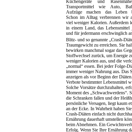
Küchengeräte und Rasenmäh
Transportmittel wie Auto, B
Aufzüge machen das Leben 
Schon im Alltag verbrennen wir a
viel weniger Kalorien. Außerdem l
in einem Land, das Lebensmittel j
und für jedermann erschwinglich an
Blitz- und so genannte „Crash-Diät
Traumgewicht zu erreichen. Sie hal
bewirken manchmal sogar das Gegen
Stoffwechsel zurück, um Energie z
weniger Kalorien aus, und die verl
„normal“ essen. Bei jeder Folge-Di
immer weniger Nahrung aus. Das S
anzeigen als vor Beginn der Diäten
Verbote bestimmter Lebensmittel wi
Solche Vorsätze durchzuhalten, erf
Moment des „Schwachwerdens“. Stre
die Schranken fallen und der Heißhu
persönliche Versagen, liegt kaum e
an der Ecke. In Wahrheit haben Sie 
Crash-Diäten einfach nicht durchhal
Ernährung dauerhaft umstellen könne
beim Abnehmen. Ein Gewichtsverlus
Erfolg. Wenn Sie Ihre Ernährung da