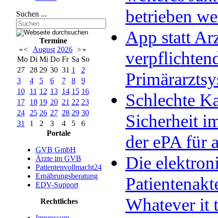
betrieben w
Suchen ...
App statt Arz
Termine
«
<
August
2026
>
»
verpflichten
Mo
Di
Mi
Do
Fr
Sa
So
27
28
29
30
31
1
2
Primärarzts
3
4
5
6
7
8
9
10
11
12
13
14
15
16
Schlechte Ka
17
18
19
20
21
22
23
24
25
26
27
28
29
30
Sicherheit im
31
1
2
3
4
5
6
Portale
der ePA für a
GVB GmbH
Die elektron
Ärzte im GVB
Patientenvollmacht24
Ernährungsberatung
Patientenakt
EDV-Support
Whatever it 
Rechtliches
Impressum