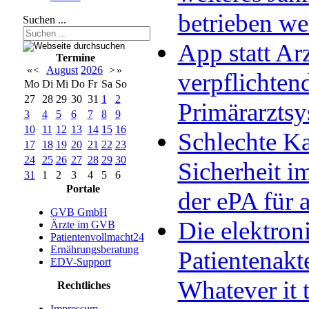
betrieben w
Suchen ...
App statt Arz
Termine
«
<
August
2026
>
»
verpflichten
Mo
Di
Mi
Do
Fr
Sa
So
27
28
29
30
31
1
2
Primärarzts
3
4
5
6
7
8
9
10
11
12
13
14
15
16
Schlechte Ka
17
18
19
20
21
22
23
24
25
26
27
28
29
30
Sicherheit im
31
1
2
3
4
5
6
Portale
der ePA für a
GVB GmbH
Die elektron
Ärzte im GVB
Patientenvollmacht24
Ernährungsberatung
Patientenakt
EDV-Support
Whatever it 
Rechtliches
Impressum