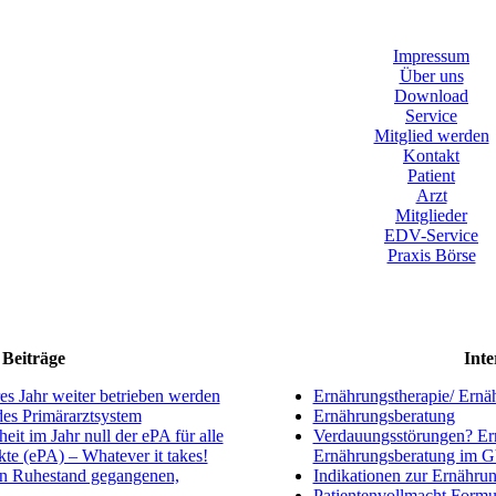
Impressum
Über uns
Download
Service
Mitglied werden
Kontakt
Patient
Arzt
Mitglieder
EDV-Service
Praxis Börse
Beiträge
Inte
s Jahr weiter betrieben werden
Ernährungstherapie/ Ernä
ndes Primärarztsystem
Ernährungsberatung
eit im Jahr null der ePA für alle
Verdauungsstörungen? Ern
kte (ePA) – Whatever it takes!
Ernährungsberatung im 
en Ruhestand gegangenen,
Indikationen zur Ernährun
Patientenvollmacht Formu