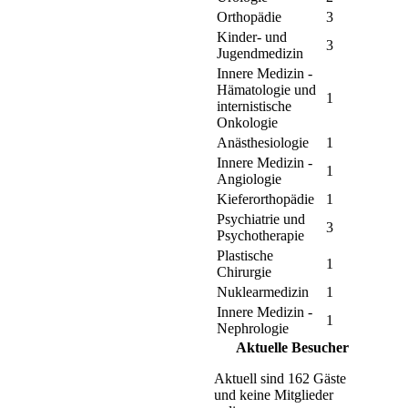
Orthopädie
3
Kinder- und
3
Jugendmedizin
Innere Medizin -
Hämatologie und
1
internistische
Onkologie
Anästhesiologie
1
Innere Medizin -
1
Angiologie
Kieferorthopädie
1
Psychiatrie und
3
Psychotherapie
Plastische
1
Chirurgie
Nuklearmedizin
1
Innere Medizin -
1
Nephrologie
Aktuelle Besucher
Aktuell sind 162 Gäste
und keine Mitglieder