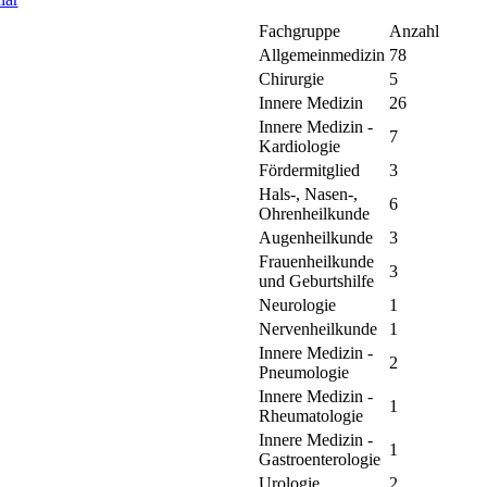
Fachgruppe
Anzahl
Allgemeinmedizin
78
Chirurgie
5
Innere Medizin
26
Innere Medizin -
7
Kardiologie
Fördermitglied
3
Hals-, Nasen-,
6
Ohrenheilkunde
Augenheilkunde
3
Frauenheilkunde
3
und Geburtshilfe
Neurologie
1
Nervenheilkunde
1
Innere Medizin -
2
Pneumologie
Innere Medizin -
1
Rheumatologie
Innere Medizin -
1
Gastroenterologie
Urologie
2