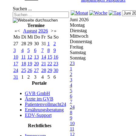
Suchen ...
Juni 2026
Montag
Termine
Dienstag
«
<
August
2026
>
»
Mittwoch
Mo
Di
Mi
Do
Fr
Sa
So
Donnerstag
27
28
29
30
31
1
2
Freitag
3
4
5
6
7
8
9
Samstag
10
11
12
13
14
15
16
Sonntag
23
17
18
19
20
21
22
23
1
24
25
26
27
28
29
30
2
31
1
2
3
4
5
6
3
Portale
4
5
GVB GmbH
6
Ärzte im GVB
7
Patientenvollmacht24
24
Ernährungsberatung
8
EDV-Support
9
10
Rechtliches
11
12
Impressum