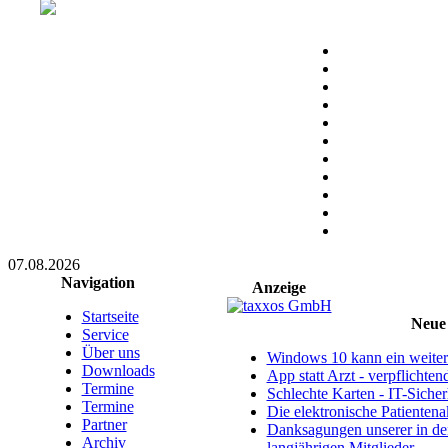
07.08.2026
Navigation
Anzeige
Startseite
Neue 
Service
Über uns
Windows 10 kann ein weitere
Downloads
App statt Arzt - verpflichte
Termine
Schlechte Karten - IT-Sicherh
Termine
Die elektronische Patientena
Partner
Danksagungen unserer in d
Archiv
langjährigen Mitglieder