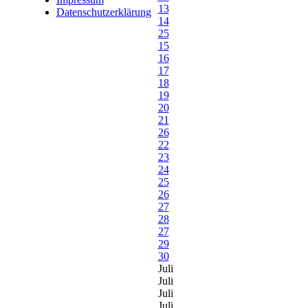
13
Datenschutzerklärung
14
25
15
16
17
18
19
20
21
26
22
23
24
25
26
27
28
27
29
30
Juli
Juli
Juli
Juli